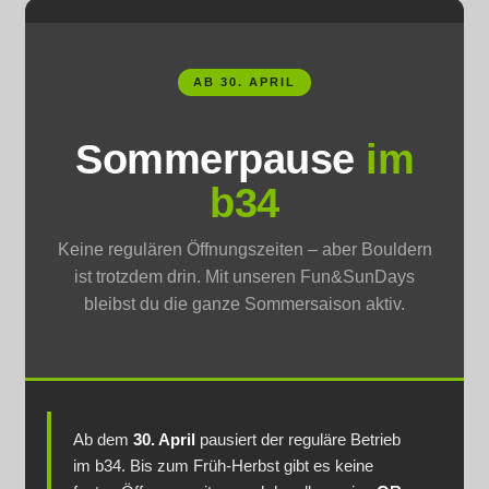
Benutzungsordnung
Bestellung bestätigen & absenden
AB 30. APRIL
Checkout
Sommerpause
im
b34
Datenschutz
Impressum
Keine regulären Öffnungszeiten – aber Bouldern
ist trotzdem drin. Mit unseren Fun&SunDays
bleibst du die ganze Sommersaison aktiv.
Nutzungsbedingungen
Sample Page
Versand & Lieferung
Ab dem
30. April
pausiert der reguläre Betrieb
im b34. Bis zum Früh-Herbst gibt es keine
Vertrag widerrufen