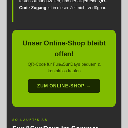
festen Öffnungszeiten, und der allgemeine
QR-
Code-Zugang
ist in dieser Zeit nicht verfügbar.
Warenkorb
Widerruf
Unser Online-Shop bleibt
Zahlungsweisen
offen!
QR-Code für Fun&SunDays bequem &
kontaktlos kaufen
ZUM ONLINE-SHOP →
SO LÄUFT’S AB